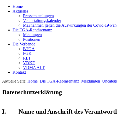
Home
Aktuelles
Pressemitteilungen
Veranstaltungskalender
Maßnahmen gegen die Auswirkungen der Covid-19-Pan
Die TGA-Repräsentanz
Meldungen
Positionen
Die Verbände
BTGA
FGK
RLT
VDKF
VDMA ALT
Kontakt
Aktuelle Seite:
Home
Die TGA-Repräsentanz
Meldungen
Uncatego
Datenschutzerklärung
I. Name und Anschrift des Verantwortl