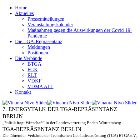
Home
Aktuelles
Pressemitteilungen
Veranstaltungskalender
Maßnahmen gegen die Auswirkungen der Covid-19-
Pandemie
Die TGA-Repräsentanz
Meldungen
Positionen
Die Verbände
BTGA
FGK
RLT
VDKF
VDMA ALT
Kontakt
7. ENERGYTALK DER TGA-REPRÄSENTANZ
BERLIN
„Politik fragt Wirtschaft“ in der Landesvertretung Baden-Württemberg
TGA-REPRÄSENTANZ BERLIN
Die führenden Verbände der Technischen Gebäudeausrüstung (TGA) BTGA e.V.,