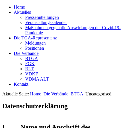
Home
Aktuelles
Pressemitteilungen
Veranstaltungskalender
Maßnahmen gegen die Auswirkungen der Covid-19-
Pandemie
Die TGA-Repräsentanz
Meldungen
Positionen
Die Verbände
BTGA
FGK
RLT
VDKF
VDMA ALT
Kontakt
Aktuelle Seite:
Home
Die Verbände
BTGA
Uncategorised
Datenschutzerklärung
I. Name und Anschrift des