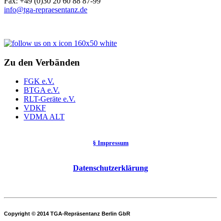
Fax: +49 (0)30 20 60 88 87-99
info@tga-repraesentanz.de
Zu den Verbänden
FGK e.V.
BTGA e.V.
RLT-Geräte e.V.
VDKF
VDMA ALT
§ Impressum
Datenschutzerklärung
Copyright © 2014 TGA-Repräsentanz Berlin GbR