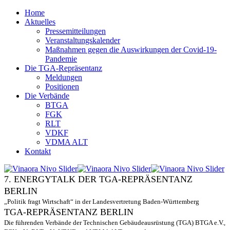
Home
Aktuelles
Pressemitteilungen
Veranstaltungskalender
Maßnahmen gegen die Auswirkungen der Covid-19-
Pandemie
Die TGA-Repräsentanz
Meldungen
Positionen
Die Verbände
BTGA
FGK
RLT
VDKF
VDMA ALT
Kontakt
7. ENERGYTALK DER TGA-REPRÄSENTANZ
BERLIN
„Politik fragt Wirtschaft“ in der Landesvertretung Baden-Württemberg
TGA-REPRÄSENTANZ BERLIN
Die führenden Verbände der Technischen Gebäudeausrüstung (TGA) BTGA e.V.,